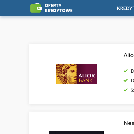
KREDY
Ali
D
D
S
Nes